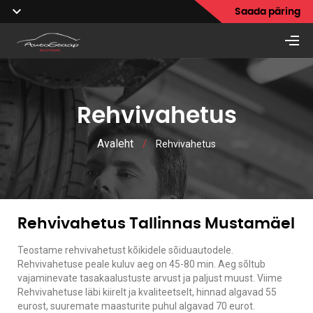
Saada päring
Rehvivahetus
Avaleht
/
Rehvivahetus
Rehvivahetus Tallinnas Mustamäel
Teostame rehvivahetust kõikidele sõiduautodele.
Rehvivahetuse peale kuluv aeg on 45-80 min. Aeg sõltub
vajaminevate tasakaalustuste arvust ja paljust muust. Viime
Rehvivahetuse läbi kiirelt ja kvaliteetselt, hinnad algavad 55
eurost, suuremate maasturite puhul algavad 70 eurot.