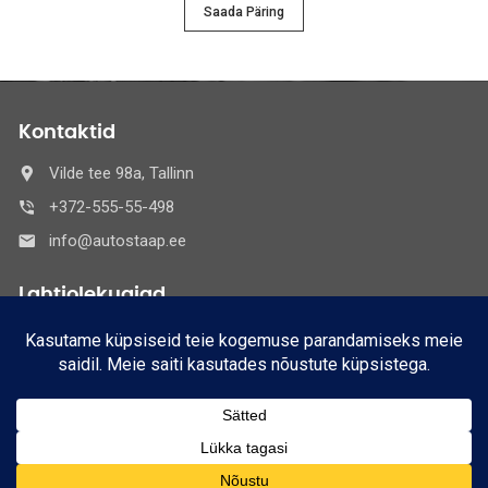
Saada Päring
Kontaktid
Vilde tee 98a, Tallinn
+372-555-55-498
info@autostaap.ee
Lahtiolekuajad
E-R
8:30 - 17:30
Nädalavahetused:
Suletud
© 2021 Autostaaap OÜ,
Kõik õigused kaitstud