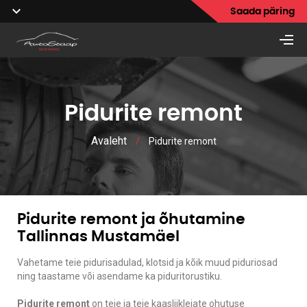
Saada päring
Pidurite remont
Avaleht
/
Pidurite remont
Pidurite remont ja õhutamine
Tallinnas Mustamäel
Vahetame teie pidurisadulad, klotsid ja kõik muud piduriosad
ning taastame või asendame ka piduritorustiku.
Pidurite remont
on teie ja teie kaasliiklejate ohutuse