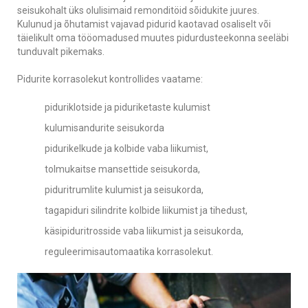
seisukohalt üks olulisimaid remonditöid sõidukite juures.
Kulunud ja õhutamist vajavad pidurid kaotavad osaliselt või
täielikult oma tööomadused muutes pidurdusteekonna seeläbi
tunduvalt pikemaks.
Pidurite korrasolekut kontrollides vaatame:
piduriklotside ja piduriketaste kulumist
kulumisandurite seisukorda
pidurikelkude ja kolbide vaba liikumist,
tolmukaitse mansettide seisukorda,
piduritrumlite kulumist ja seisukorda,
tagapiduri silindrite kolbide liikumist ja tihedust,
käsipiduritrosside vaba liikumist ja seisukorda,
reguleerimisautomaatika korrasolekut.