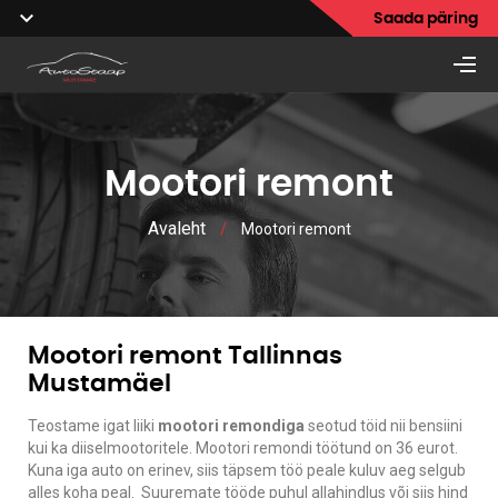
Saada päring
Mootori remont
Avaleht
/
Mootori remont
Mootori remont Tallinnas
Mustamäel
Teostame igat liiki
mootori remondiga
seotud töid nii bensiini
kui ka diiselmootoritele. Mootori remondi töötund on 36 eurot.
Kuna iga auto on erinev, siis täpsem töö peale kuluv aeg selgub
alles koha peal. Suuremate tööde puhul allahindlus või siis hind