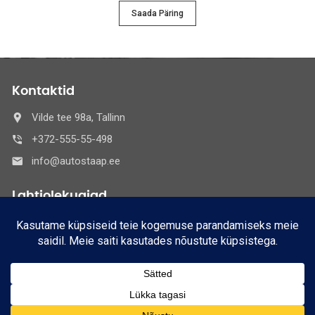
Saada Päring
Kontaktid
Vilde tee 98a, Tallinn
+372-555-55-498
info@autostaap.ee
Lahtiolekuajad
E-R
8:30 - 17:30
Nädalavahetused:
Suletud
© 2021 Autostaaap OÜ,
Kõik õigused kaitstud