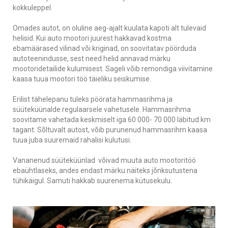
kokkuleppel.
Omades autot, on oluline aeg-ajalt kuulata kapoti alt tulevaid
helisid. Kui auto mootori juurest hakkavad kostma
ebamäärased vilinad või kriginad, on soovitatav pöörduda
autoteenindusse, sest need helid annavad märku
mootoridetailide kulumisest. Sageli võib remondiga viivitamine
kaasa tuua mootori töö täieliku seiskumise.
Erilist tähelepanu tuleks pöörata hammasrihma ja
süüteküünalde regulaarsele vahetusele. Hammasrihma
soovitame vahetada keskmiselt iga 60 000- 70 000 läbitud km
tagant. Sõltuvalt autost, võib purunenud hammasrihm kaasa
tuua juba suuremaid rahalisi kulutusi.
Vananenud süüteküünlad võivad muuta auto mootoritöö
ebaühtlaseks, andes endast märku näiteks jõnksutustena
tühikäigul. Samuti hakkab suurenema kütusekulu.