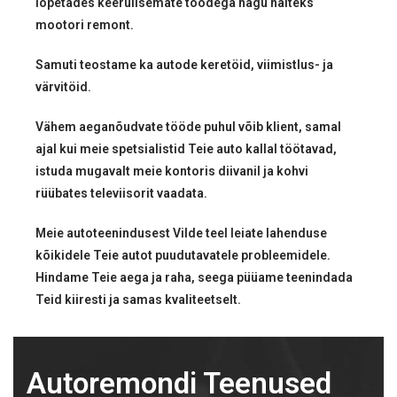
lõpetades keerulisemate töödega nagu näiteks
mootori remont.
Samuti teostame ka autode keretöid, viimistlus- ja
värvitöid.
Vähem aeganõudvate tööde puhul võib klient, samal
ajal kui meie spetsialistid Teie auto kallal töötavad,
istuda mugavalt meie kontoris diivanil ja kohvi
rüübates televiisorit vaadata.
Meie autoteenindusest Vilde teel leiate lahenduse
kõikidele Teie autot puudutavatele probleemidele.
Hindame Teie aega ja raha, seega püüame teenindada
Teid kiiresti ja samas kvaliteetselt.
Autoremondi Teenused