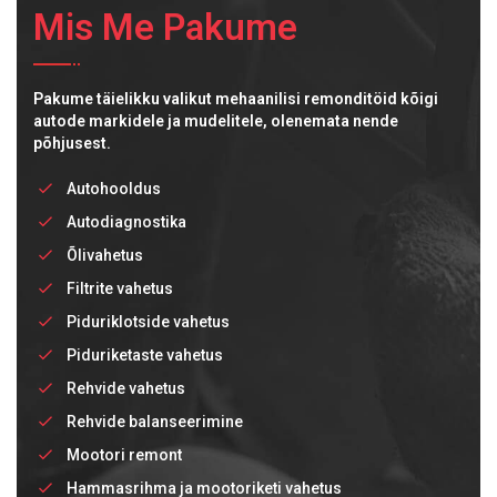
Mis Me Pakume
Pakume täielikku valikut mehaanilisi remonditöid kõigi
autode markidele ja mudelitele, olenemata nende
põhjusest.
Autohooldus
Autodiagnostika
Õlivahetus
Filtrite vahetus
Piduriklotside vahetus
Piduriketaste vahetus
Rehvide vahetus
Rehvide balanseerimine
Mootori remont
Hammasrihma ja mootoriketi vahetus