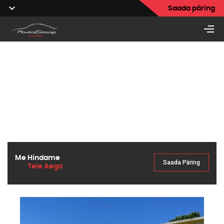
Saada päring
Vilde tee 98a Tallinn, 12914
Autoremont
& Autohooldus Tallinnas
Kõik teenused taskukohase hinnaga
Me Hindame
Saada Päring
Teie Aega