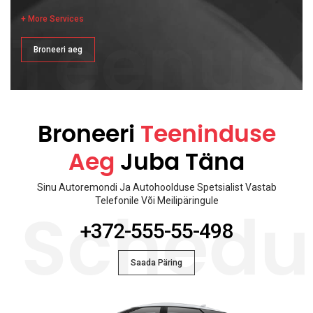
+ More Services
Teenus
Broneeri aeg
Broneeri
Teeninduse
Aeg
Juba Täna
Sinu Autoremondi Ja Autohoolduse Spetsialist Vastab
Telefonile Või Meilipäringule
Schedu
+372-555-55-498
Saada Päring