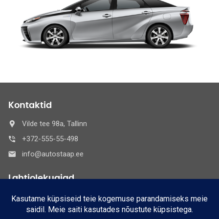
Kontaktid
Vilde tee 98a, Tallinn
+372-555-55-498
info@autostaap.ee
Lahtiolekuajad
E-R
8:30 - 17:30
Nädalavahetused:
Suletud