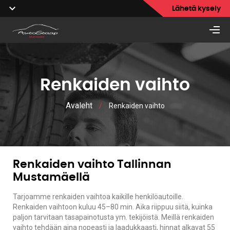
Lähetä kysely
Renkaiden vaihto
Avaleht
/
Renkaiden vaihto
Renkaiden vaihto Tallinnan
Mustamäellä
Tarjoamme renkaiden vaihtoa kaikille henkilöautoille.
Renkaiden vaihtoon kuluu 45–80 min. Aika riippuu siitä, kuinka
paljon tarvitaan tasapainotusta ym. tekijöistä. Meillä renkaiden
vaihto tehdään aina nopeasti ja laadukkaasti, hinnat alkavat 55