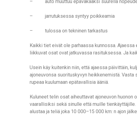
– auto muuttuu epävakaaksi suurella nopeude
– jarrutuksessa syntyy poikkeamia
– tulossa on tekninen tarkastus
Kaikki tiet eivät ole parhaassa kunnossa. Ajaessa e
liikkuvat osat ovat jatkuvassa rasituksessa. Ja kaik
Usein käy kuitenkin niin, että ajaessa päivittäin, ku
ajoneuvonsa suorituskyvyn heikkenemistä. Vasta sit
rupeaa kuulumaan epätavallisia ääniä.
Kuluneet telin osat aiheuttavat ajoneuvon huonon oh
vaarallisiksi sekä sinulle että muille tienkäyttäjil
alustaa ja teliä joka 10 000–15 000 km: n ajon jälk