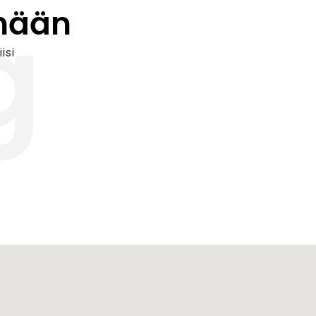
nään
g
isi