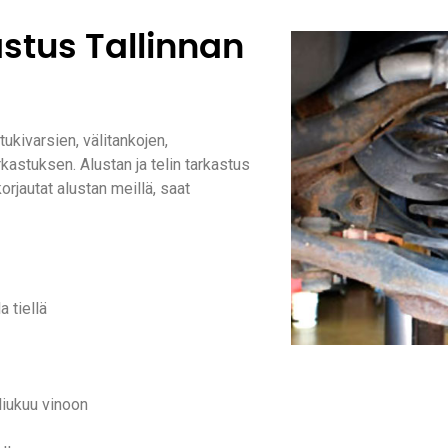
astus Tallinnan
tukivarsien, välitankojen,
rkastuksen. Alustan ja telin tarkastus
rjautat alustan meillä, saat
 tiellä
iukuu vinoon