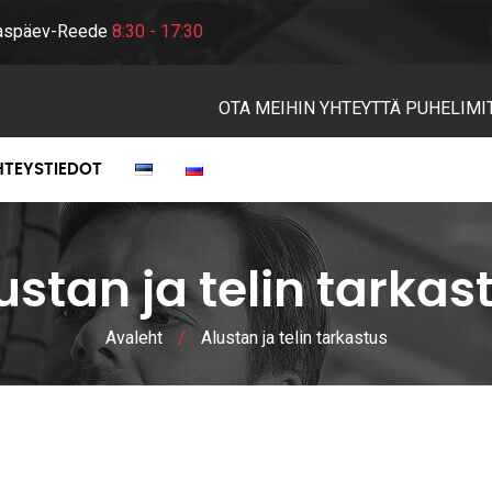
aspäev-Reede
8:30 - 17:30
OTA MEIHIN YHTEYTTÄ PUHELIMI
HTEYSTIEDOT
ustan ja telin tarkas
Avaleht
/
Alustan ja telin tarkastus