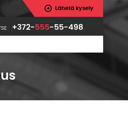
Lähetä kysely
+372-
555
-55-498
TSE
tus