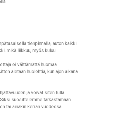
lla
pätasaisella tienpinnalla, auton kaikki
ki, mikä liikkuu, myös kuluu.
ljettaja ei välttämättä huomaa
ten aletaan huolehtia, kun ajon aikana
jattavuuden ja voivat siten tulla
le. Siksi suosittelemme tarkastamaan
een tai ainakin kerran vuodessa.