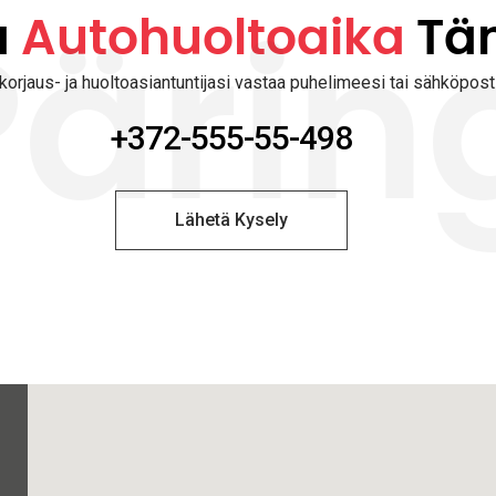
a
Autohuoltoaika
Tä
Pärin
korjaus- ja huoltoasiantuntijasi vastaa puhelimeesi tai sähköposti
+372-555-55-498
Lähetä Kysely