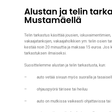
Alustan ja telin tark
Mustamäellä
Telin tarkastus käsittää jousien, iskuvaimentimien, 
vakaajatankojen, vakaajaholkkien ym. telin osien ta
kestää noin 20 minuuttia ja maksaa 15 euroa. Jos ko
tarkastuksen ilmaiseksi.
Suosittelemme alustan ja telin tarkastusta, kun:
– auto vetää sivuun myös suoralla ja tasaisella
– ohjauspyörä tärisee tai heiluu
– auto on mutkissa vaikeasti ohjattavissa tai l